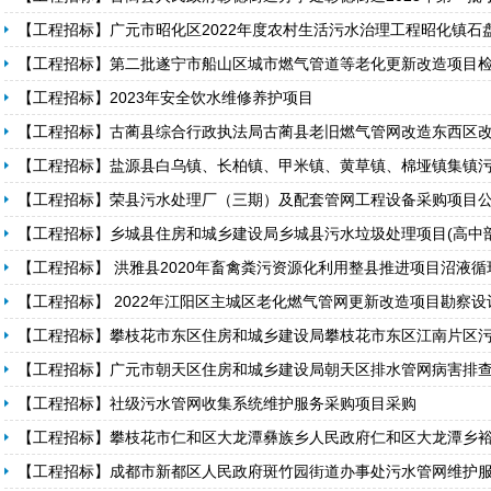
【工程招标】广元市昭化区2022年度农村生活污水治理工程昭化镇石
【工程招标】第二批遂宁市船山区城市燃气管道等老化更新改造项目
【工程招标】2023年安全饮水维修养护项目
【工程招标】古蔺县综合行政执法局古蔺县老旧燃气管网改造东西区
【工程招标】盐源县白乌镇、长柏镇、甲米镇、黄草镇、棉垭镇集镇污
【工程招标】荣县污水处理厂（三期）及配套管网工程设备采购项目
【工程招标】乡城县住房和城乡建设局乡城县污水垃圾处理项目(高中
【工程招标】 洪雅县2020年畜禽粪污资源化利用整县推进项目沼液
【工程招标】 2022年江阳区主城区老化燃气管网更新改造项目勘察
【工程招标】攀枝花市东区住房和城乡建设局攀枝花市东区江南片区
【工程招标】广元市朝天区住房和城乡建设局朝天区排水管网病害排
【工程招标】社级污水管网收集系统维护服务采购项目采购
【工程招标】攀枝花市仁和区大龙潭彝族乡人民政府仁和区大龙潭乡
【工程招标】成都市新都区人民政府斑竹园街道办事处污水管网维护