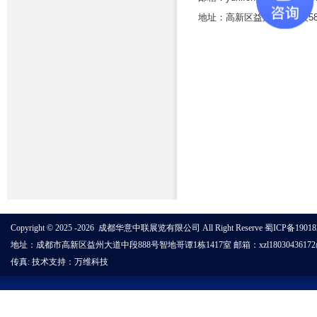
地址：高新区益州大道中段58
Copyright © 2025 -2026 成都华意中联展览有限公司 All Right Reserve
蜀ICP备19018
地址：成都市高新区益州大道中段888号智地哥谭1栋1417室 邮箱：xzl18030436172@outl
传真: 技术支持：
万维科技